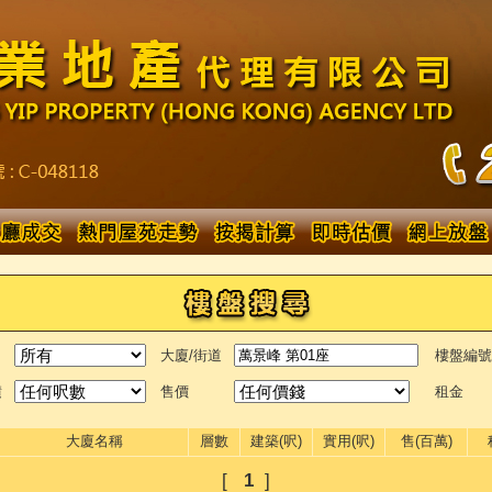
大廈/街道
樓盤編號
積
售價
租金
大廈名稱
層數
建築(呎)
實用(呎)
售(百萬)
[
1
]