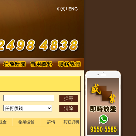
租金
物業编號
詳情
其它資料