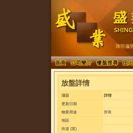
放盤詳情
項目
詳情
更新日期
物業用途
所有
地區
街道 (英)