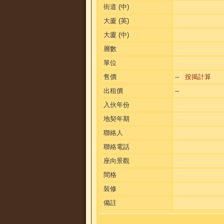
街道 (中)
大廈 (英)
大廈 (中)
層數
單位
售價
--
按揭計算
出租價
--
入伙年份
地契年期
聯絡人
聯絡電話
座向景觀
間格
裝修
備註