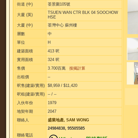
街道 (中)
荃景圍105號
TSUEN WAN CTR BLK 04 SOOCHOW
大廈 (英)
HSE
大廈 (中)
荃灣中心 蘇州樓
層數
中
單位
H
建築面積
413 呎
實用面積
324 呎
售價
3.700百萬
按揭計算
出租價
--
呎售(建築/實用)
$8,959 / $11,420
呎租(建築/實用)
-- / --
入伙年份
1979
地契年期
2047
聯絡人
盛業地產, SAM WONG
24984838, 95505585
聯絡電話