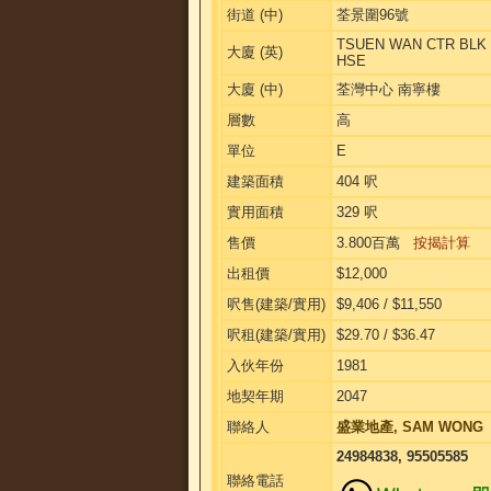
街道 (中)
荃景圍96號
TSUEN WAN CTR BLK 
大廈 (英)
HSE
大廈 (中)
荃灣中心 南寧樓
層數
高
單位
E
建築面積
404 呎
實用面積
329 呎
售價
3.800百萬
按揭計算
出租價
$12,000
呎售(建築/實用)
$9,406 / $11,550
呎租(建築/實用)
$29.70 / $36.47
入伙年份
1981
地契年期
2047
聯絡人
盛業地產, SAM WONG
24984838, 95505585
聯絡電話