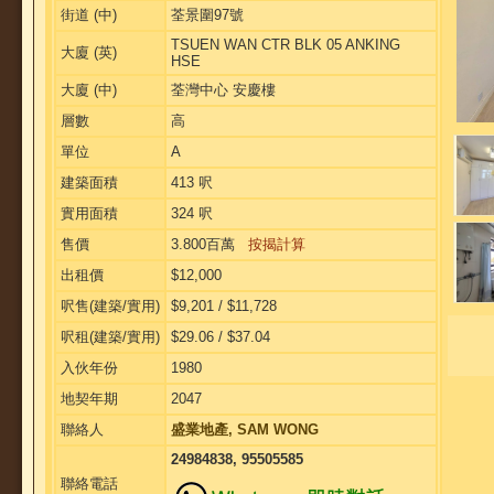
街道 (中)
荃景圍97號
TSUEN WAN CTR BLK 05 ANKING
大廈 (英)
HSE
大廈 (中)
荃灣中心 安慶樓
層數
高
單位
A
建築面積
413 呎
實用面積
324 呎
售價
3.800百萬
按揭計算
出租價
$12,000
呎售(建築/實用)
$9,201 / $11,728
呎租(建築/實用)
$29.06 / $37.04
入伙年份
1980
地契年期
2047
聯絡人
盛業地產, SAM WONG
24984838, 95505585
聯絡電話