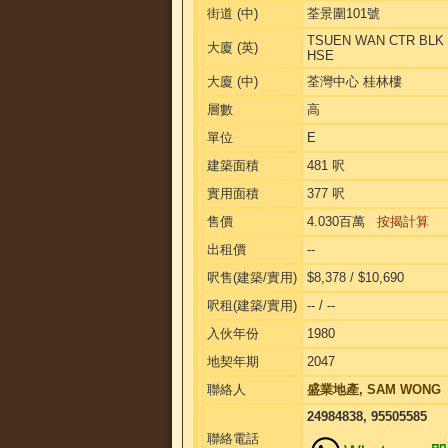
街道 (中)
荃景圍101號
TSUEN WAN CTR BLK 
大廈 (英)
HSE
大廈 (中)
荃灣中心 桂林樓
層數
高
單位
E
建築面積
481 呎
實用面積
377 呎
售價
4.030百萬
按揭計算
出租價
--
呎售(建築/實用)
$8,378 / $10,690
呎租(建築/實用)
-- / --
入伙年份
1980
地契年期
2047
聯絡人
盛業地產, SAM WONG
24984838, 95505585
聯絡電話